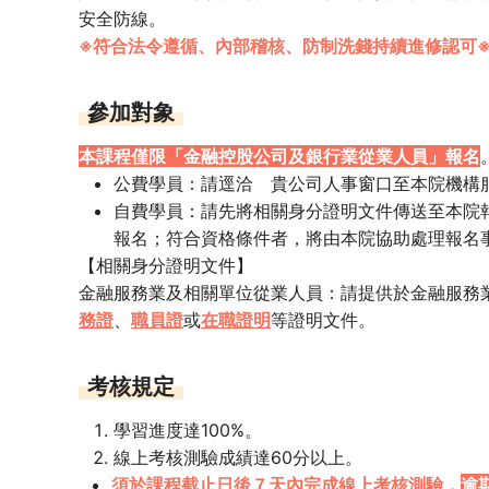
安全防線。
※符合法令遵循、內部稽核、防制洗錢持續進修認可
參加對象
本課程僅限「金融控股公司及銀行業從業人員」報名
公費學員：請逕洽 貴公司人事窗口至本院
機構
自費學員：請先將相關身分證明文件傳送至本院報名專用信箱
報名；符合資格條件者，將由本院協助處理報名
【相關身分證明文件】
金融服務業及相關單位從業人員：請提供於金融服務
務證
、
職員證
或
在職證明
等證明文件。
考核規定
學習進度達100%。
線上考核測驗成績達60分以上。
須於課程截止日後７天內完成線上考核測驗，
逾