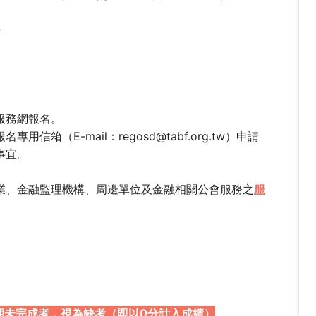
※
。
服務網
報名。
（E-mail：regosd@tabf.org.tw）申請
事宜。
業、金融監理機構、周邊單位及金融相關公會服務之
服
期未完成者，視為缺考（即以0分計入成績）
。