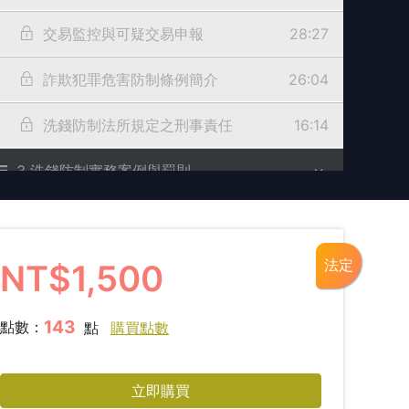
交易監控與可疑交易申報
28:27
詐欺犯罪危害防制條例簡介
26:04
洗錢防制法所規定之刑事責任
16:14
3 洗錢防制實務案例與罰則
當行員勾結詐團時
21:46
虛擬資產與異常帳戶
10:55
法定
NT$1,500
4 我國打擊資恐法令分析與國際規範
09:12
143
點數：
點
購買點數
5 打擊資恐實務案例與制裁
08:38
立即購買
6 結語
02:27