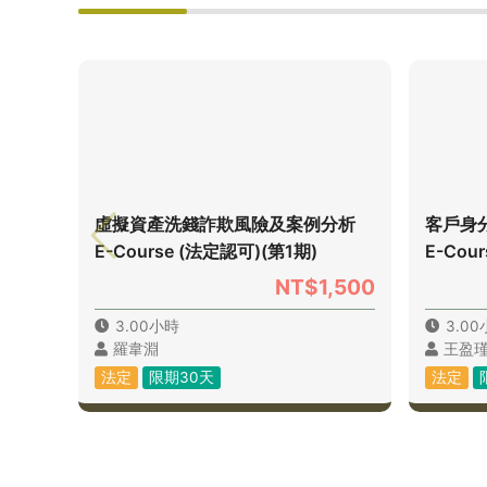
虛擬資產洗錢詐欺風險及案例分析
客戶身
E-Course (法定認可)(第1期)
E-Cou
NT$1,500
3.00小時
3.0
羅韋淵
王盈
法定
限期30天
法定