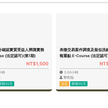
分確認實質受益人辨識實務
表徵交易案件調查及疑似洗
rse (法定認可)(第1期)
報重點 E-Course (法定認可
NT$1,500
NT$
0小時
3.00小時
瑾
鄭乾臨
限期30天
法定
限期30天