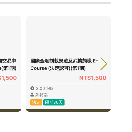
錢交易申
國際金融制裁規避及武擴態樣 E-
第三方
)(第1期)
Course (法定認可)(第1期)
(法定
1,500
NT$1,500
3.00小時
3.
鄭乾臨
孫
法定
限期30天
法定