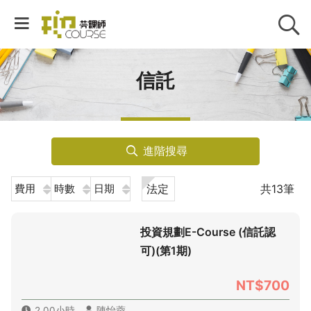
信託
進階搜尋
法定
共13筆
費用
時數
日期
投資規劃E-Course (信託認
可)(第1期)
NT$700
2.00小時
陳怡蓉