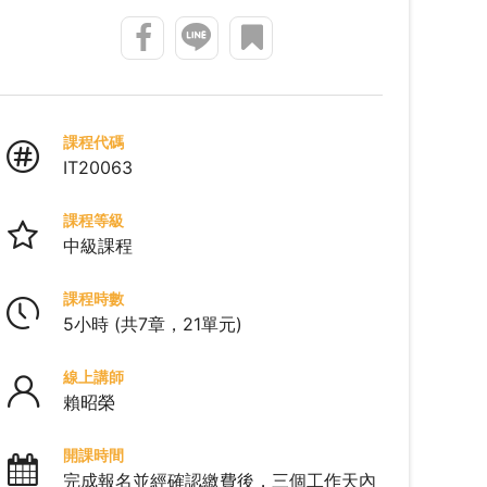
4 章節四：物件導向
物件導向介紹
07:29
會員試讀
課程代碼
自定義 Python 中的類別
22:05
IT20063
5 章節五：流程與行為控制
課程等級
中級課程
條件判斷
17:10
課程時數
重複執行－while 迴圈
18:06
5小時 (共7章，21單元)
重複執行－for 迴圈
07:21
線上講師
賴昭榮
6 章節六：文字處理
開課時間
字元與編碼
12:40
完成報名並經確認繳費後，三個工作天內