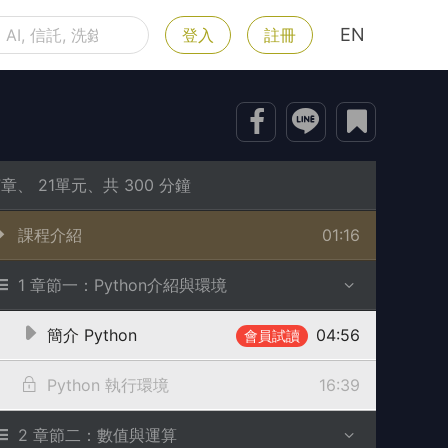
登入
註冊
7章、 21單元、共 300 分鐘
課程介紹
01:16
1 章節一：Python介紹與環境
簡介 Python
04:56
會員試讀
Python 執行環境
16:39
2 章節二：數值與運算