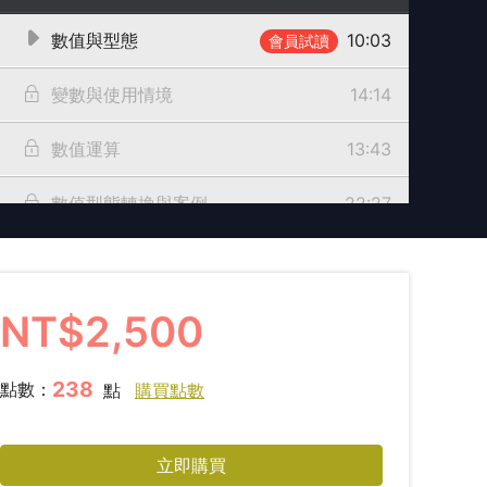
數值與型態
10:03
會員試讀
變數與使用情境
14:14
數值運算
13:43
數值型態轉換與案例
22:27
關係運算與邏輯運算
11:37
3 章節三：程式封裝
NT$2,500
函數
14:12
238
點數：
點
購買點數
使用者定義函數
20:43
立即購買
模組
08:48