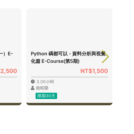
一）E-
Python 碼都可以 - 資料分析與視覺
Pyt
化篇 E-Course(第5期)
爬蟲篇
2,500
NT$1,500
3.00小時
5.
賴昭榮
賴
限期30天
限