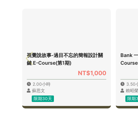
視覺說故事-過目不忘的簡報設計關
Bank
鍵 E-Course(第1期)
Cours
NT$1,000
2.00小時
3.5
蘇思文
賴昭
限期30天
限期