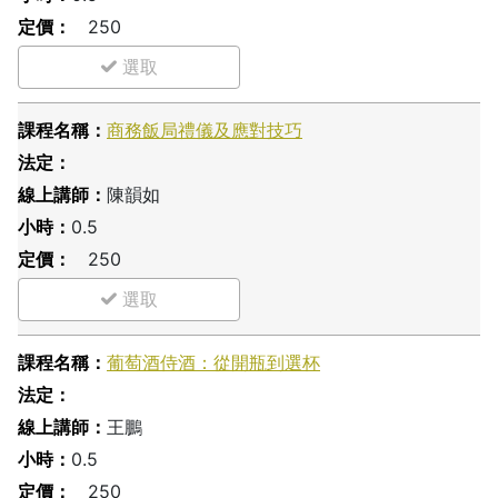
250
商務飯局禮儀及應對技巧
陳韻如
0.5
250
葡萄酒侍酒：從開瓶到選杯
王鵬
0.5
250